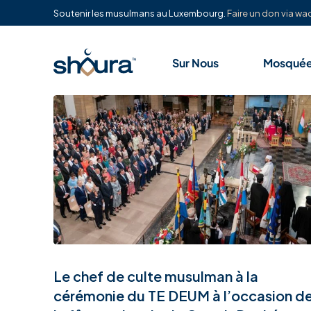
Soutenir les musulmans au Luxembourg.
Faire un don via waq
Sur Nous
Mosqué
Le chef de culte musulman à la
cérémonie du TE DEUM à l’occasion d