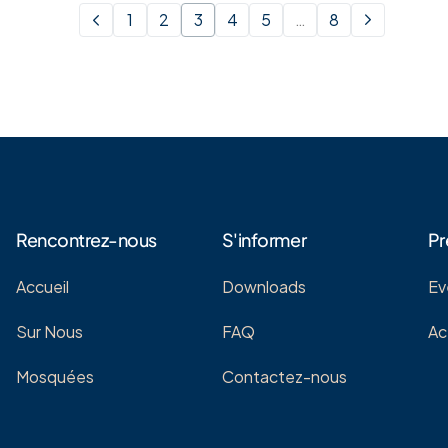
1
2
3
4
5
…
8
Rencontrez-nous
S'informer
Pr
Accueil
Downloads
Ev
Sur Nous
FAQ
Ac
Mosquées
Contactez-nous