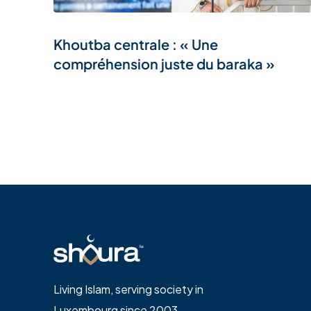
Khoutba centrale : « Une
compréhension juste du baraka »
Living Islam, serving society in
Luxembourg since 2003.