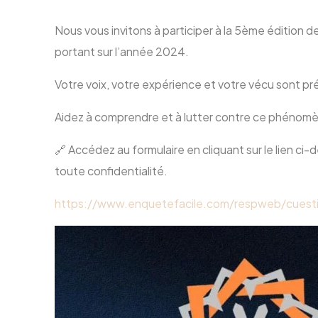
Nous vous invitons à participer à la 5ème édition
portant sur l’année 2024.
Votre voix, votre expérience et votre vécu sont p
Aidez à comprendre et à lutter contre ce phénomèn
🔗 Accédez au formulaire en cliquant sur le lien c
toute confidentialité.
https://www.enquetefacile.com/respweb/cuest