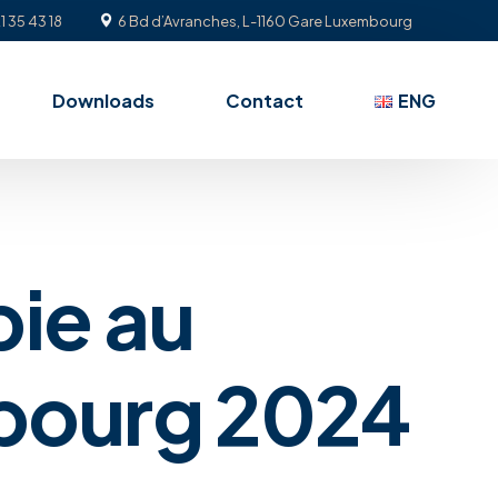
1 35 43 18
6 Bd d’Avranches, L-1160 Gare Luxembourg
Downloads
Contact
ENG
bie au
bourg 2024