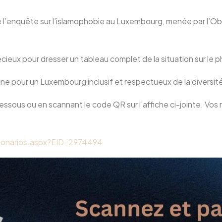
 de l’enquête sur l’islamophobie au Luxembourg, menée par l’
récieux pour dresser un tableau complet de la situation sur 
e pour un Luxembourg inclusif et respectueux de la diversit
i-dessous ou en scannant le code QR sur l’affiche ci-jointe. V
ionarios.aspx?EID=2974494