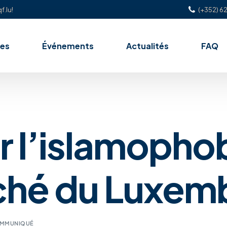
f.lu!
(+352) 62
es
Événements
Actualités
FAQ
r l’islamopho
hé du Luxem
MMUNIQUÉ