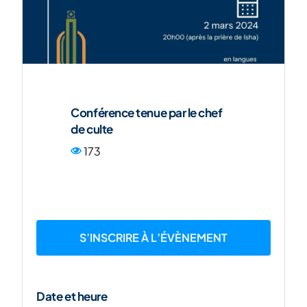
ENG
Conférence tenue par le chef
de culte
173
S’INSCRIRE À L’ÉVÈNEMENT
Date et heure