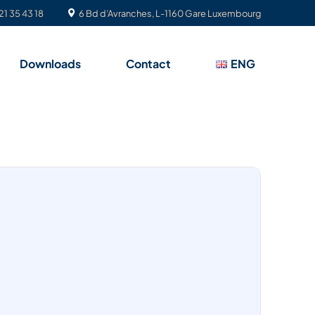
21 35 43 18
6 Bd d’Avranches, L-1160 Gare Luxembourg
Downloads
Contact
ENG