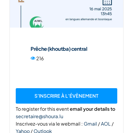
ENG
Prêche (khoutba) central
216
S’INSCRIRE À L’ÉVÈNEMENT
To register for this event
email your details to
secretaire@shoura.lu
Inscrivez-vous via le webmail :
Gmail
/
AOL
/
Yahoo
/
Outlook