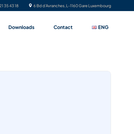
21 35 43 18
6 Bd d’Avranches, L-1160 Gare Luxembourg
Downloads
Contact
ENG