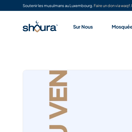
Soutenir les musulmans au Luxembourg.
Faire un don via waqf.l
Sur Nous
Mosqué