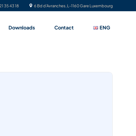
21 35 43 18
6 Bd d’Avranches, L-1160 Gare Luxembourg
Downloads
Contact
ENG