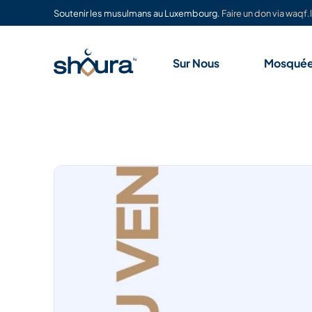
Soutenir les musulmans au Luxembourg.
Faire un don via waqf.l
Sur Nous
Mosqué