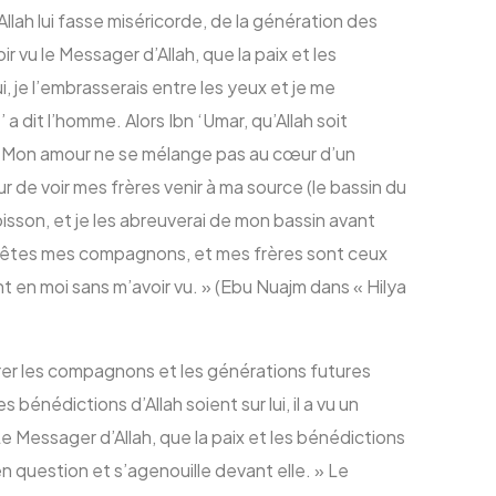
’Allah lui fasse miséricorde, de la génération des
ir vu le Messager d’Allah, que la paix et les
 lui, je l’embrasserais entre les yeux et je me
 a dit l’homme. Alors Ibn ‘Umar, qu’Allah soit
re : « Mon amour ne se mélange pas au cœur d’un
ur de voir mes frères venir à ma source (le bassin du
boisson, et je les abreuverai de mon bassin avant
 Vous êtes mes compagnons, et mes frères sont ceux
nt en moi sans m’avoir vu. » (Ebu Nuajm dans « Hilya
parer les compagnons et les générations futures
 bénédictions d’Allah soient sur lui, il a vu un
e Messager d’Allah, que la paix et les bénédictions
en question et s’agenouille devant elle. » Le