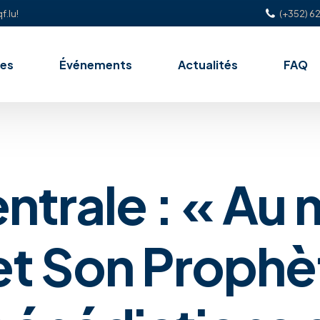
f.lu!
(+352) 62
es
Événements
Actualités
FAQ
ntrale : « Au
et Son Prophè