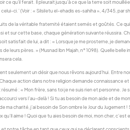
ir ce qu’il ferait. Il pleurait jusqu’à ce que la terre soit mouill
lui-ci.’ (Voir : « Silsiletu el-ehadis es-sahiha », 4/345, par s
its de la véritable fraternité étaient semés et goûtés. Ce qui
si et sur cette base, chaque génération suivante réussira. Ch
h soit satisfait de lui, a dit : « Lorsque je me prosterne, je de
s de leurs pères. » (Musnad Ibn Majah, n° 1098). Quelle belle in
ensera cela.
ent seulement un désir que nous rêvons aujourd’hui. Entre nous
haque action dans notre religion demande connaissance et sinc
résumé : « Mon frère, sans toi je ne suis rien et personne. Je 
raccourci vers l’au-delà ! Si tu as besoin de mon aide et de mon
 de ma charité, j’ai besoin de Son ombre le Jour du Jugement 
ux qu’Il aime ! Quoi que tu aies besoin de moi, mon cher, c’est 
ar, et notre tâche en tant que ceux qui se déclarent conscient