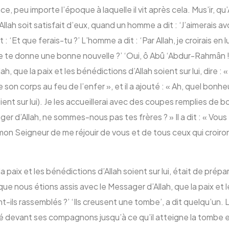
e, peu importe l’époque à laquelle il vit après cela. Mus’ir, qu
’Allah soit satisfait d’eux, quand un homme a dit : ‘J’aimerais avo
it : ‘Et que ferais-tu ?’ L’homme a dit : ‘Par Allah, je croirais en
e je te donne une bonne nouvelle ?’ ‘Oui, ô Abû ‘Abdur-Rahmân !’
Allah, que la paix et les bénédictions d’Allah soient sur lui, di
son corps au feu de l’enfer », et il a ajouté : « Ah, quel bonhe
ient sur lui). Je les accueillerai avec des coupes remplies de 
ssager d’Allah, ne sommes-nous pas tes frères ? » Il a dit : «
 mon Seigneur de me réjouir de vous et de tous ceux qui croiro
paix et les bénédictions d’Allah soient sur lui, était de pré
 que nous étions assis avec le Messager d’Allah, que la paix et les
ils rassemblés ?’ ‘Ils creusent une tombe’, a dit quelqu’un. L
ipité devant ses compagnons jusqu’à ce qu’il atteigne la tombe 