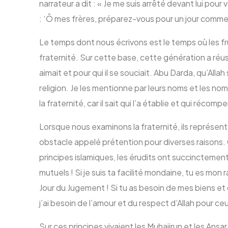
narrateur a dit : « Je me suis arrêté devant lui pour vo
: ‘Ô mes frères, préparez-vous pour un jour comme ce
Le temps dont nous écrivons est le temps où les fru
fraternité. Sur cette base, cette génération a réus
aimait et pour qui il se souciait. Abu Darda, qu’Alla
religion. Je les mentionne par leurs noms et les nom
la fraternité, car il sait qui l’a établie et qui récomp
Lorsque nous examinons la fraternité, ils représent
obstacle appelé prétention pour diverses raisons. C
principes islamiques, les érudits ont succinctement 
mutuels ! Si je suis ta facilité mondaine, tu es mon 
Jour du Jugement ! Si tu as besoin de mes biens et
j’ai besoin de l’amour et du respect d’Allah pour ce
Sur ces principes vivaient les Muhajirun et les Ans