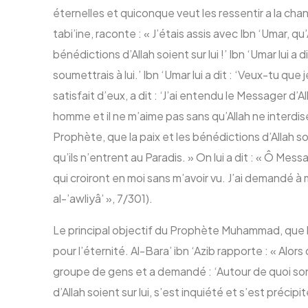
éternelles et quiconque veut les ressentir a la chanc
tabi’ine, raconte : « J’étais assis avec Ibn ‘Umar, qu
bénédictions d’Allah soient sur lui !’ Ibn ‘Umar lui a d
soumettrais à lui.’ Ibn ‘Umar lui a dit : ‘Veux-tu qu
satisfait d’eux, a dit : ‘J’ai entendu le Messager d’
homme et il ne m’aime pas sans qu’Allah ne interdise 
Prophète, que la paix et les bénédictions d’Allah so
qu’ils n’entrent au Paradis. » On lui a dit : « Ô Me
qui croiront en moi sans m’avoir vu. J’ai demandé à
al-’awliyâ’ », 7/301).
Le principal objectif du Prophète Muhammad, que la 
pour l’éternité. Al-Bara’ ibn ‘Azib rapporte : « Alors
groupe de gens et a demandé : ‘Autour de quoi sont-
d’Allah soient sur lui, s’est inquiété et s’est préc