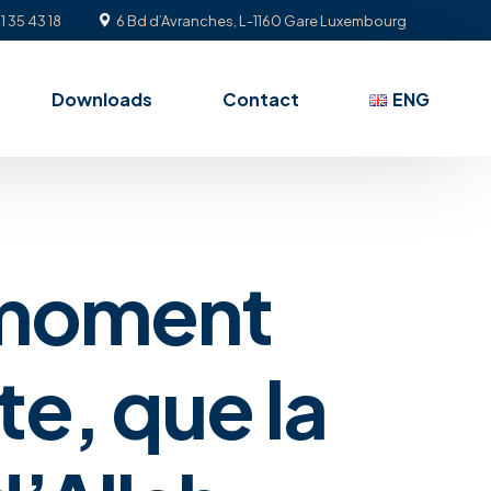
1 35 43 18
6 Bd d’Avranches, L-1160 Gare Luxembourg
Downloads
Contact
ENG
 moment
te, que la