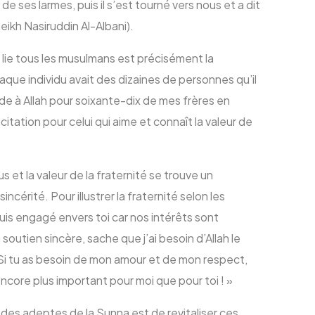
ée de ses larmes, puis il s’est tourné vers nous et a dit
heikh Nasiruddin Al-Albani).
 lie tous les musulmans est précisément la
aque individu avait des dizaines de personnes qu’il
mande à Allah pour soixante-dix de mes frères en
citation pour celui qui aime et connaît la valeur de
 et la valeur de la fraternité se trouve un
érité. Pour illustrer la fraternité selon les
suis engagé envers toi car nos intérêts sont
 soutien sincère, sache que j’ai besoin d’Allah le
! Si tu as besoin de mon amour et de mon respect,
encore plus important pour moi que pour toi ! »
s des adeptes de la Sunna est de revitaliser ces