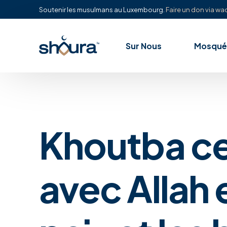
Soutenir les musulmans au Luxembourg.
Faire un don via waq
Sur Nous
Mosqué
Khoutba ce
avec Allah 