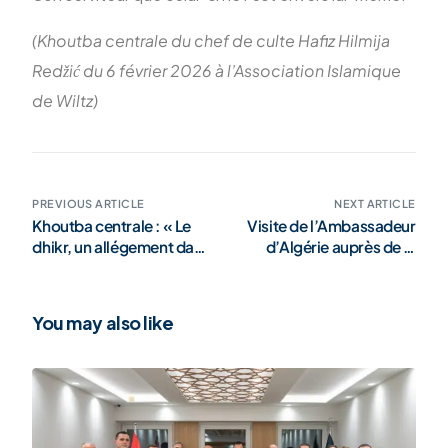
(Khoutba centrale du chef de culte Hafiz Hilmija
Redžić du 6 février 2026 à l’Association Islamique
de Wiltz)
PREVIOUS ARTICLE
NEXT ARTICLE
Khoutba centrale : « Le
Visite de l’Ambassadeur
dhikr, un allégement dans
d’Algérie auprès de la
la vie quotidienne »
Shoura au Luxembourg
(galerie)
You may also like