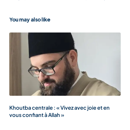
Obradović au siège de la
Dhul-Hijja – la plus
Shoura (galerie)
grande opportunité de
l’année »
You may also like
ENG
Khoutba centrale : « Vivez avec joie et en
vous confiant à Allah »