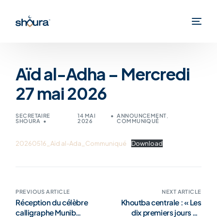
Aïd al-Adha – Mercredi
27 mai 2026
SECRETAIRE
14 MAI
ANNOUNCEMENT
,
SHOURA
2026
COMMUNIQUÉ
20260516_Aïd al-Ada_Communiqué
Download
PREVIOUS ARTICLE
NEXT ARTICLE
Réception du célèbre
Khoutba centrale : « Les
calligraphe Munib
dix premiers jours de