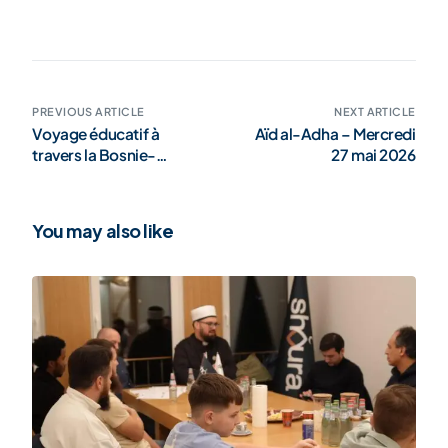
PREVIOUS ARTICLE
NEXT ARTICLE
Voyage éducatif à
Aïd al-Adha – Mercredi
travers la Bosnie-
27 mai 2026
Herzégovine sur le thème
de la rencontre des
religions et du dialogue
You may also like
interreligieux (galerie)