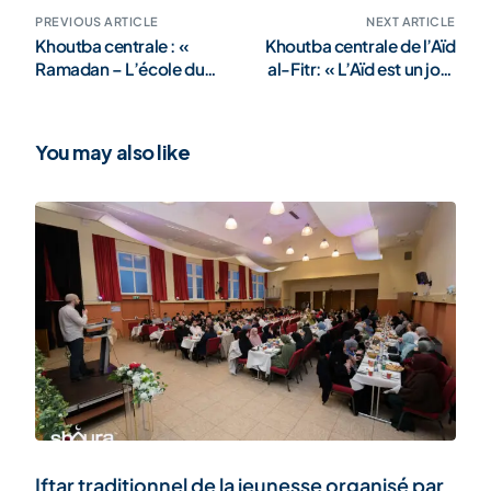
PREVIOUS ARTICLE
NEXT ARTICLE
Khoutba centrale : «
Khoutba centrale de l’Aïd
Ramadan – L’école du
al-Fitr: « L’Aïd est un jour
Coran et le mois de la
de noblesse du cœur »
transformation intégrale
(galerie)
»
You may also like
Iftar traditionnel de la jeunesse organisé par