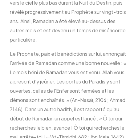
vers le ciel le plus bas durant la Nuit du Destin, puis
révélé progressivement au Prophète sur vingt-trois
ans. Ainsi, Ramadan a été élevé au-dessus des
autres mois et est devenu un temps de miséricorde
particulière.
Le Prophète, paix et bénédictions sur lui, annonçait
l’arrivée de Ramadan comme une bonne nouvelle : «
Le mois béni de Ramadan vous est venu. Allah vous
a prescrit d’y jeûner. Les portes du Paradis y sont
ouvertes, celles de l’Enfer sont fermées et les
démons sont enchaînés. » (An-Nasaï, 2106 ; Ahmad,
7148). Dans un autre hadith, il est rapporté qu’au
début de Ramadan un appel est lancé : « Ô toi qui
recherches le bien, avance ! Ô toi qui recherches le
mal, arrête-toi ! » (At-Tirmidhi, 682 ; Ibn Maja, 1642).