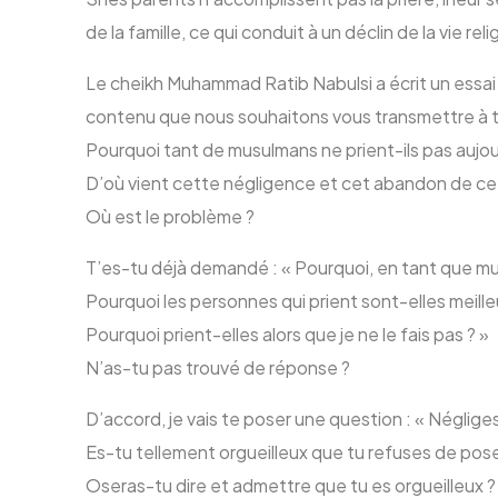
de la famille, ce qui conduit à un déclin de la vie
Le cheikh Muhammad Ratib Nabulsi a écrit un essai 
contenu que nous souhaitons vous transmettre à t
Pourquoi tant de musulmans ne prient-ils pas aujou
D’où vient cette négligence et cet abandon de ce
Où est le problème ?
T’es-tu déjà demandé : « Pourquoi, en tant que mus
Pourquoi les personnes qui prient sont-elles meill
Pourquoi prient-elles alors que je ne le fais pas ? »
N’as-tu pas trouvé de réponse ?
D’accord, je vais te poser une question : « Négliges
Es-tu tellement orgueilleux que tu refuses de poser 
Oseras-tu dire et admettre que tu es orgueilleux ?