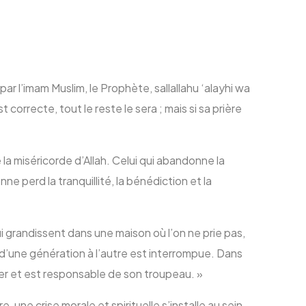
ar l’imam Muslim, le Prophète, sallallahu ‘alayhi wa
 correcte, tout le reste le sera ; mais si sa prière
 la miséricorde d’Allah. Celui qui abandonne la
ne perd la tranquillité, la bénédiction et la
i grandissent dans une maison où l’on ne prie pas,
am d’une génération à l’autre est interrompue. Dans
rger et est responsable de son troupeau. »
e, une crise morale et spirituelle s’installe au sein