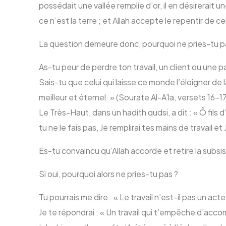
possédait une vallée remplie d’or, il en désirerait un
ce n’est la terre ; et Allah accepte le repentir de ce
La question demeure donc, pourquoi ne pries-tu p
As-tu peur de perdre ton travail, un client ou une p
Sais-tu que celui qui laisse ce monde l’éloigner de 
meilleur et éternel. » (Sourate Al-A’la, versets 16-1
Le Très-Haut, dans un hadith qudsi, a dit : « Ô fils 
tu ne le fais pas, Je remplirai tes mains de travail et
Es-tu convaincu qu’Allah accorde et retire la subsi
Si oui, pourquoi alors ne pries-tu pas ?
Tu pourrais me dire : « Le travail n’est-il pas un act
Je te répondrai : « Un travail qui t’empêche d’acco