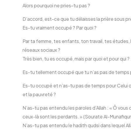
Alors pourquoi ne pries-tu pas ?
D’accord, est-ce que tu délaisses la prière sous 
Es-tu vraiment occupé ? Par quoi ?
Par ta femme, tes enfants, ton travail, tes études, l
réseaux sociaux ?
Très bien, tu es occupé, mais par quoi et pour qui ?
Es-tu tellement occupé que tu n’as pas de temps p
Es-tu occupé et n’as-tu pas de temps pour Celui qui 
et la pauvreté ?
N’as-tu pas entendu les paroles d’Allah : « Ô vous q
ceux-là sont les perdants. » (Sourate Al-Munafiqun
N’as-tu pas entendu le hadith qudsi dans lequel All