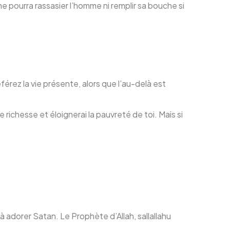
n ne pourra rassasier l’homme ni remplir sa bouche si
férez la vie présente, alors que l’au-delà est
e richesse et éloignerai la pauvreté de toi. Mais si
à adorer Satan. Le Prophète d’Allah, sallallahu