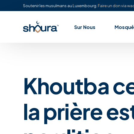
Soutenir les musulmans au Luxembourg.
Faire un don via waq
Sur Nous
Mosqué
Khoutba ce
la prière es