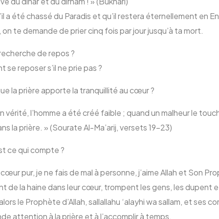
ave du dinar et du dirham ! » (Bukhari)
’il a été chassé du Paradis et qu’il restera éternellement en 
i, on te demande de prier cinq fois par jour jusqu’à ta mort.
a recherche de repos ?
t se reposer s’il ne prie pas ?
e la prière apporte la tranquillité au cœur ?
vérité, l’homme a été créé faible ; quand un malheur le touche, 
ans la prière. » (Sourate Al-Ma’arij, versets 19-23)
st ce qui compte ?
un cœur pur, je ne fais de mal à personne, j’aime Allah et Son Prop
 de la haine dans leur cœur, trompent les gens, les dupent et
, alors le Prophète d’Allah, sallallahu ‘alayhi wa sallam, et ses
nde attention à la prière et à l’accomplir à temps.