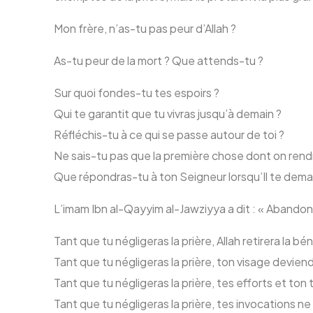
Mon frère, n’as-tu pas peur d’Allah ?
As-tu peur de la mort ? Que attends-tu ?
Sur quoi fondes-tu tes espoirs ?
Qui te garantit que tu vivras jusqu’à demain ?
Réfléchis-tu à ce qui se passe autour de toi ?
Ne sais-tu pas que la première chose dont on rend
Que répondras-tu à ton Seigneur lorsqu’Il te dema
L’imam Ibn al-Qayyim al-Jawziyya a dit : « Abandonn
Tant que tu négligeras la prière, Allah retirera la bé
Tant que tu négligeras la prière, ton visage devie
Tant que tu négligeras la prière, tes efforts et ton
Tant que tu négligeras la prière, tes invocations 