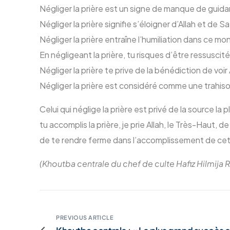
Négliger la prière est un signe de manque de guida
Négliger la prière signifie s’éloigner d’Allah et de S
Négliger la prière entraîne l’humiliation dans ce mo
En négligeant la prière, tu risques d’être ressusc
Négliger la prière te prive de la bénédiction de voi
Négliger la prière est considéré comme une trahiso
Celui qui néglige la prière est privé de la source
tu accomplis la prière, je prie Allah, le Très-Haut, d
de te rendre ferme dans l’accomplissement de cet
(Khoutba centrale du chef de culte Hafiz Hilmija 
PREVIOUS ARTICLE