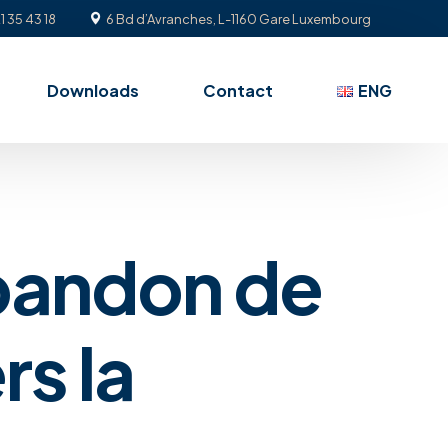
1 35 43 18
6 Bd d’Avranches, L-1160 Gare Luxembourg
Downloads
Contact
ENG
abandon de
rs la