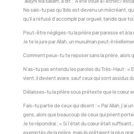
‘alayhi wa sallam, a dit : ‘A été voué à l’échec l’escl
Ne sais-tu pas qu’Iblis est devenu un mécréant, qu
qu’il a refusé d’accomplir par orgueil, tandis que to
Peut-être négliges-tu la prière par paresse et à l
Je te le jure par Allah, un musulman peut-il réellemen
Comment peux-tu te reposer sans la prière, alors qu
N’as-tu pas entendu les paroles du Très-Haut : « En 
vient, il devient avare, sauf ceux qui sont assidus d
Délaisses-tu la prière sous prétexte que le cœur e
Fais-tu partie de ceux qui disent : « Par Allah, j’ai 
gens, alors que beaucoup de ceux qui prient portent
Je te répondrai : « Si l’état du cœur était suffisant
exemptés de la prière, mais ils prêtaient la plus gra