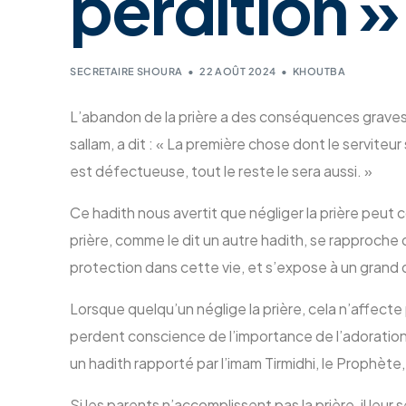
perdition »
SECRETAIRE SHOURA
22 AOÛT 2024
KHOUTBA
L’abandon de la prière a des conséquences graves, ta
sallam, a dit : « La première chose dont le serviteur 
est défectueuse, tout le reste le sera aussi. »
Ce hadith nous avertit que négliger la prière peut c
prière, comme le dit un autre hadith, se rapproche du
protection dans cette vie, et s’expose à un grand
Lorsque quelqu’un néglige la prière, cela n’affecte
perdent conscience de l’importance de l’adoration d’
un hadith rapporté par l’imam Tirmidhi, le Prophète,
Si les parents n’accomplissent pas la prière, il leur 