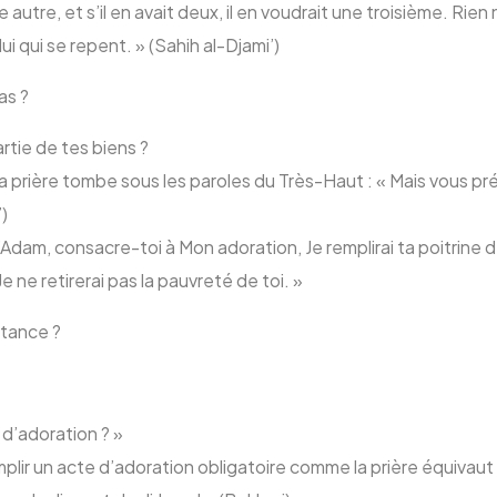
e autre, et s’il en avait deux, il en voudrait une troisième. Rie
lui qui se repent. » (Sahih al-Djami’)
as ?
artie de tes biens ?
la prière tombe sous les paroles du Très-Haut : « Mais vous pré
7)
d’Adam, consacre-toi à Mon adoration, Je remplirai ta poitrine d
 Je ne retirerai pas la pauvreté de toi. »
stance ?
e d’adoration ? »
mplir un acte d’adoration obligatoire comme la prière équivaut 