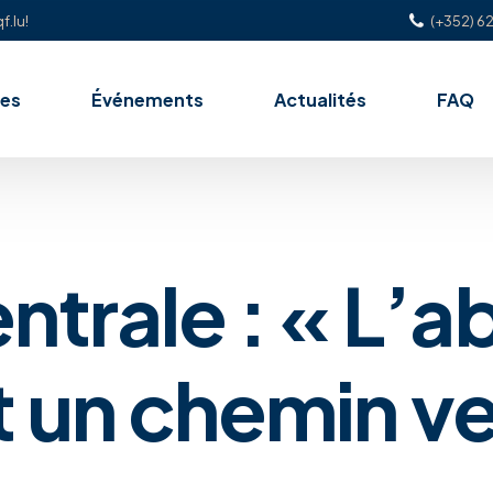
f.lu!
(+352) 62
es
Événements
Actualités
FAQ
ntrale : « L’
t un chemin ve