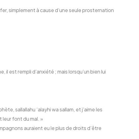
Enfer, simplement à cause d’une seule prosternation
il est rempli d’anxiété ; mais lorsqu’un bien lui
hète, sallallahu ‘alayhi wa sallam, et j’aime les
 leur font du mal. »
 compagnons auraient eu le plus de droits d’être