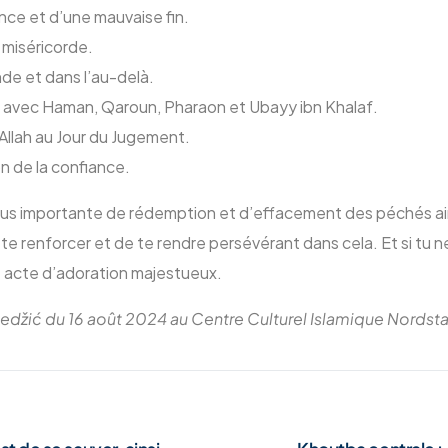
nce et d’une mauvaise fin.
a miséricorde.
nde et dans l’au-delà.
ité avec Haman, Qaroun, Pharaon et Ubayy ibn Khalaf.
r Allah au Jour du Jugement.
n de la confiance.
 la plus importante de rédemption et d’effacement des péchés 
e te renforcer et de te rendre persévérant dans cela. Et si tu ne 
 acte d’adoration majestueux.
Redžić du 16 août 2024 au Centre Culturel Islamique Nordsta