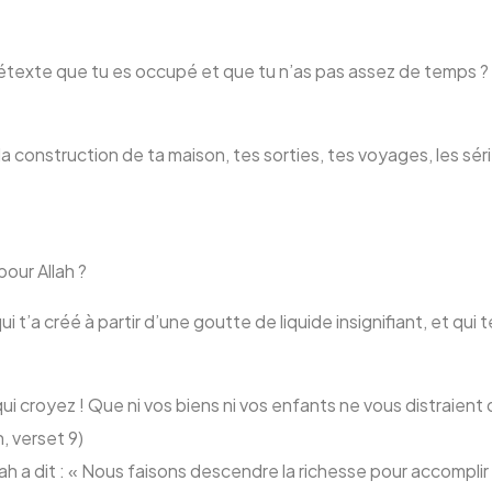
prétexte que tu es occupé et que tu n’as pas assez de temps ?
a construction de ta maison, tes sorties, tes voyages, les série
our Allah ?
t’a créé à partir d’une goutte de liquide insignifiant, et qui t
ui croyez ! Que ni vos biens ni vos enfants ne vous distraient d
, verset 9)
ah a dit : « Nous faisons descendre la richesse pour accomplir 