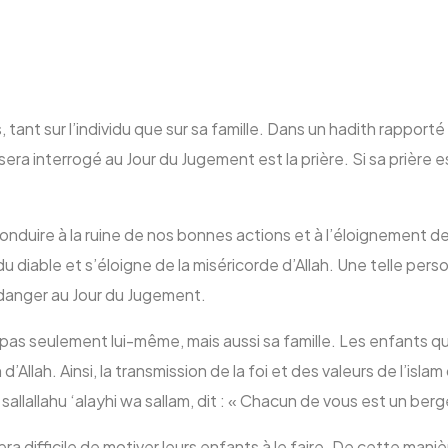
nt sur l’individu que sur sa famille. Dans un hadith rapporté p
sera interrogé au Jour du Jugement est la prière. Si sa prière est
onduire à la ruine de nos bonnes actions et à l’éloignement de
 diable et s’éloigne de la miséricorde d’Allah. Une telle person
 danger au Jour du Jugement.
 pas seulement lui-même, mais aussi sa famille. Les enfants qu
Allah. Ainsi, la transmission de la foi et des valeurs de l’isl
 sallallahu ‘alayhi wa sallam, dit : « Chacun de vous est un be
sera difficile de motiver leurs enfants à le faire. De cette manièr