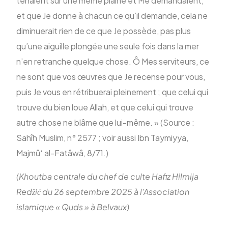
tenaient sur une même plaine et Me demandaient,
et que Je donne à chacun ce qu’il demande, cela ne
diminuerait rien de ce que Je possède, pas plus
qu’une aiguille plongée une seule fois dans la mer
n’en retranche quelque chose. Ô Mes serviteurs, ce
ne sont que vos œuvres que Je recense pour vous,
puis Je vous en rétribuerai pleinement ; que celui qui
trouve du bien loue Allah, et que celui qui trouve
autre chose ne blâme que lui-même. » (Source :
Sahîh Muslim, n° 2577 ; voir aussi Ibn Taymiyya,
Majmû‘ al-Fatâwâ, 8/71.)
(Khoutba centrale du chef de culte Hafiz Hilmija
Redžić du 26 septembre 2025 à l’Association
islamique « Quds » à Belvaux)