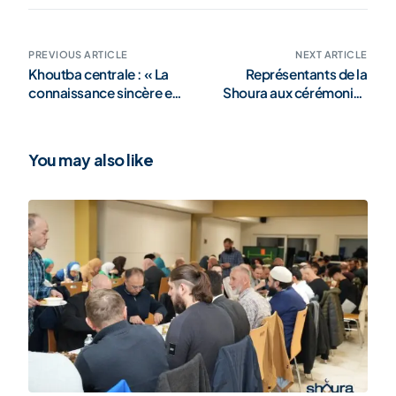
PREVIOUS ARTICLE
NEXT ARTICLE
Khoutba centrale : « La
Représentants de la
connaissance sincère est
Shoura aux cérémonies
la plus grande valeur »
d’État à l’occasion du
changement de trône
(galérie)
You may also like