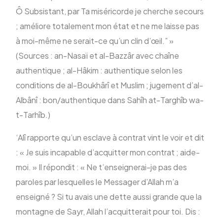
Ô Subsistant, par Ta miséricorde je cherche secours
; améliore totalement mon état et ne me laisse pas
à moi-même ne serait-ce qu’un clin d’œil.” »
(Sources : an-Nasaï et al-Bazzâr avec chaîne
authentique ; al-Hâkim : authentique selon les
conditions de al-Boukhârî et Muslim ; jugement d’al-
Albânî : bon/authentique dans Sahîh at-Targhîb wa-
t-Tarhîb.)
‘Alî rapporte qu’un esclave à contrat vint le voir et dit
: « Je suis incapable d’acquitter mon contrat ; aide-
moi. » Il répondit : « Ne t’enseignerai-je pas des
paroles par lesquelles le Messager d’Allah m’a
enseigné ? Si tu avais une dette aussi grande que la
montagne de Sayr, Allah l’acquitterait pour toi. Dis :