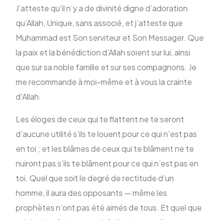
J’atteste qu’il n’y a de divinité digne d’adoration
qu’Allah, Unique, sans associé, et j’atteste que
ENG
Muhammad est Son serviteur et Son Messager. Que
la paix et la bénédiction d’Allah soient sur lui, ainsi
que sur sa noble famille et sur ses compagnons. Je
me recommande à moi-même et à vous la crainte
d’Allah.
Les éloges de ceux qui te flattent ne te seront
d’aucune utilité s’ils te louent pour ce qui n’est pas
en toi ; et les blâmes de ceux qui te blâment ne te
nuiront pas s’ils te blâment pour ce qui n’est pas en
toi. Quel que soit le degré de rectitude d’un
homme, il aura des opposants — même les
prophètes n’ont pas été aimés de tous. Et quel que