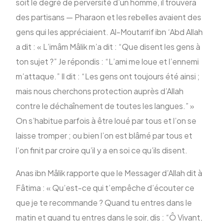
soit le degré de perversité d’un homme, il trouvera
des partisans — Pharaon et les rebelles avaient des
gens qui les appréciaient. Al-Moutarrif ibn ‘Abd Allah
a dit : « L’imâm Mâlik m’a dit : “Que disent les gens à
ton sujet ?” Je répondis : “L’ami me loue et l’ennemi
m’attaque.” Il dit : “Les gens ont toujours été ainsi ;
mais nous cherchons protection auprès d’Allah
contre le déchaînement de toutes les langues.” »
On s’habitue parfois à être loué par tous et l’on se
laisse tromper ; ou bien l’on est blâmé par tous et
l’on finit par croire qu’il y a en soi ce qu’ils disent.
Anas ibn Mâlik rapporte que le Messager d’Allah dit à
Fâtima : « Qu’est-ce qui t’empêche d’écouter ce
que je te recommande ? Quand tu entres dans le
matin et quand tu entres dans le soir, dis : “Ô Vivant,