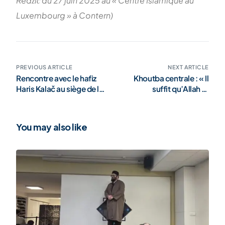
Redžić du 27 juin 2025 au « Centre Islamique au
Luxembourg » à Contern)
PREVIOUS ARTICLE
NEXT ARTICLE
Rencontre avec le hafiz
Khoutba centrale : « Il
Haris Kalač au siège de la
suffit qu’Allah te
Shoura (galérie)
connaisse »
You may also like