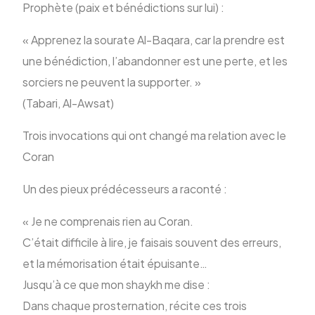
Prophète (paix et bénédictions sur lui) :
« Apprenez la sourate Al-Baqara, car la prendre est
une bénédiction, l’abandonner est une perte, et les
sorciers ne peuvent la supporter. »
(Tabari, Al-Awsat)
Trois invocations qui ont changé ma relation avec le
Coran
Un des pieux prédécesseurs a raconté :
« Je ne comprenais rien au Coran.
C’était difficile à lire, je faisais souvent des erreurs,
et la mémorisation était épuisante…
Jusqu’à ce que mon shaykh me dise :
Dans chaque prosternation, récite ces trois