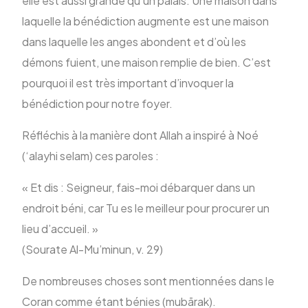
elle est aussi grande qu’un palais. Une maison dans
laquelle la bénédiction augmente est une maison
dans laquelle les anges abondent et d’où les
ENG
démons fuient, une maison remplie de bien. C’est
pourquoi il est très important d’invoquer la
bénédiction pour notre foyer.
Réfléchis à la manière dont Allah a inspiré à Noé
(‘alayhi selam) ces paroles :
« Et dis : Seigneur, fais-moi débarquer dans un
endroit béni, car Tu es le meilleur pour procurer un
lieu d’accueil. »
(Sourate Al-Mu’minun, v. 29)
De nombreuses choses sont mentionnées dans le
Coran comme étant bénies (mubārak).