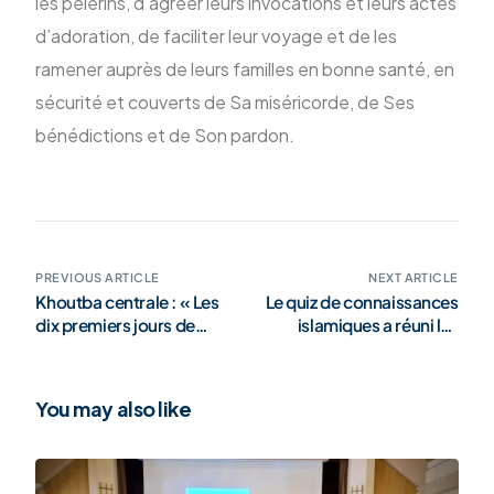
les pèlerins, d’agréer leurs invocations et leurs actes
d’adoration, de faciliter leur voyage et de les
ramener auprès de leurs familles en bonne santé, en
sécurité et couverts de Sa miséricorde, de Ses
bénédictions et de Son pardon.
PREVIOUS ARTICLE
NEXT ARTICLE
Khoutba centrale : « Les
Le quiz de connaissances
dix premiers jours de
islamiques a réuni les
Dhul-Hijja – la plus
meilleures équipes de
grande opportunité de
mekteb (galerie)
l’année »
You may also like