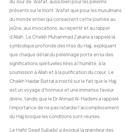
du Jour de ‘Arafat, aussi bien pour les pèlerins
présents sur le mont ‘Arafat que pour les musulmans
du monde entier qui consacrent cette journée au
jeûne, aux invocations, au repentir et au rappel
d’Allah. Le Cheikh Muhammad Zakaria a rappelé la
symbolique profonde des rites du Hajj, expliquant
que chaque détail du pèlerinage porte en lui des
significations spirituelles liées à l’humilité, à la
soumission à Allah et à la purification du cœur. Le
Cheikh Haidar Battal a insisté sur le fait que le Hajj
est un voyage d’honneur et une immense faveur
divine, tandis que le Dr Ahmad Al-Hademi a rappelé
l’importance de ne pas retarder l’accomplissement
du Hajj lorsque les conditions sont réunies.
Le Hafiz Sead Subašić a évoqué la grandeur des