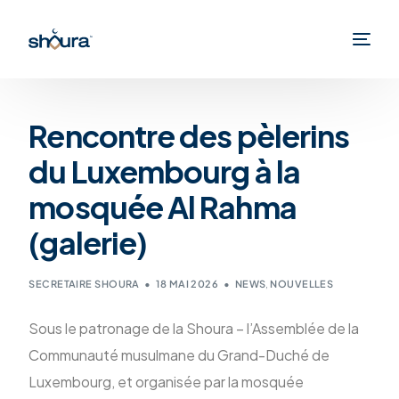
Rencontre des pèlerins
du Luxembourg à la
mosquée Al Rahma
(galerie)
SECRETAIRE SHOURA
18 MAI 2026
NEWS
,
NOUVELLES
Sous le patronage de la Shoura – l’Assemblée de la
Communauté musulmane du Grand-Duché de
Luxembourg, et organisée par la mosquée